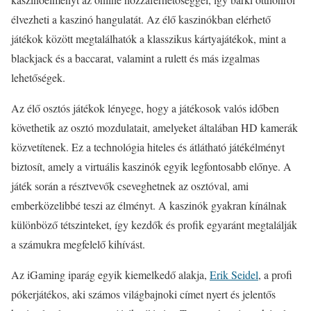
élvezheti a kaszinó hangulatát. Az élő kaszinókban elérhető
játékok között megtalálhatók a klasszikus kártyajátékok, mint a
blackjack és a baccarat, valamint a rulett és más izgalmas
lehetőségek.
Az élő osztós játékok lényege, hogy a játékosok valós időben
követhetik az osztó mozdulatait, amelyeket általában HD kamerák
közvetítenek. Ez a technológia hiteles és átlátható játékélményt
biztosít, amely a virtuális kaszinók egyik legfontosabb előnye. A
játék során a résztvevők cseveghetnek az osztóval, ami
emberközelibbé teszi az élményt. A kaszinók gyakran kínálnak
különböző tétszinteket, így kezdők és profik egyaránt megtalálják
a számukra megfelelő kihívást.
Az iGaming iparág egyik kiemelkedő alakja,
Erik Seidel
, a profi
pókerjátékos, aki számos világbajnoki címet nyert és jelentős