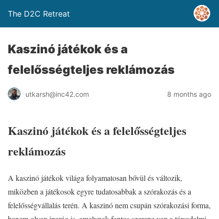
The D2C Retreat
Kaszinó játékok és a
felelősségteljes reklámozás
utkarsh@inc42.com
8 months ago
Kaszinó játékok és a felelősségteljes
reklámozás
A kaszinó játékok világa folyamatosan bővül és változik,
miközben a játékosok egyre tudatosabbak a szórakozás és a
felelősségvállalás terén. A kaszinó nem csupán szórakozási forma,
hanem olyan iparág is, amelynek fontos szerepe van a társadalmi