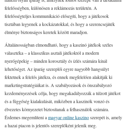
felelősségben, különösen a reklámozás területén. A
felelősségteljes kommunikáció elősegíti, hogy a játékosok
tisztában legyenek a kockázatokkal, és hogy a szerencsejáték
élménye biztonságos keretek között maradjon.
Általánosságban elmondható, hogy a kaszinó játékok széles
választéka – a klasszikus asztali játékoktól a modern
nyerőgépekig – minden korosztály és ízlés számára kínál
lehetőséget. Az iparág szereplői egyre nagyobb hangsúlyt
fektetnek a felelős játékra, és ennek megfelelően alakítják ki
marketingstratégiáikat is. A szabályozások és önszabályozó
kezdeményezések célja, hogy megakadályozzák a túlzott játékot
és a függőség kialakulását, miközben a kaszinók vonzó és
élvezetes környezetet biztosítanak a felhasználók számára.
Érdemes megemlíteni a
magyar online kaszino
szerepét is, amely
a hazai piacon is jelentős szereplőként jelenik meg.