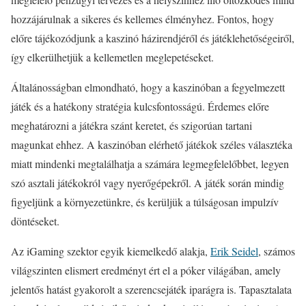
hozzájárulnak a sikeres és kellemes élményhez. Fontos, hogy
előre tájékozódjunk a kaszinó házirendjéről és játéklehetőségeiről,
így elkerülhetjük a kellemetlen meglepetéseket.
Általánosságban elmondható, hogy a kaszinóban a fegyelmezett
játék és a hatékony stratégia kulcsfontosságú. Érdemes előre
meghatározni a játékra szánt keretet, és szigorúan tartani
magunkat ehhez. A kaszinóban elérhető játékok széles választéka
miatt mindenki megtalálhatja a számára legmegfelelőbbet, legyen
szó asztali játékokról vagy nyerőgépekről. A játék során mindig
figyeljünk a környezetünkre, és kerüljük a túlságosan impulzív
döntéseket.
Az iGaming szektor egyik kiemelkedő alakja,
Erik Seidel
, számos
világszinten elismert eredményt ért el a póker világában, amely
jelentős hatást gyakorolt a szerencsejáték iparágra is. Tapasztalata