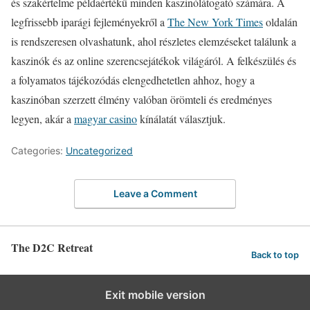
és szakértelme példaértékű minden kaszinólátogató számára. A
legfrissebb iparági fejleményekről a
The New York Times
oldalán
is rendszeresen olvashatunk, ahol részletes elemzéseket találunk a
kaszinók és az online szerencsejátékok világáról. A felkészülés és
a folyamatos tájékozódás elengedhetetlen ahhoz, hogy a
kaszinóban szerzett élmény valóban örömteli és eredményes
legyen, akár a
magyar casino
kínálatát választjuk.
Categories:
Uncategorized
Leave a Comment
The D2C Retreat
Back to top
Exit mobile version