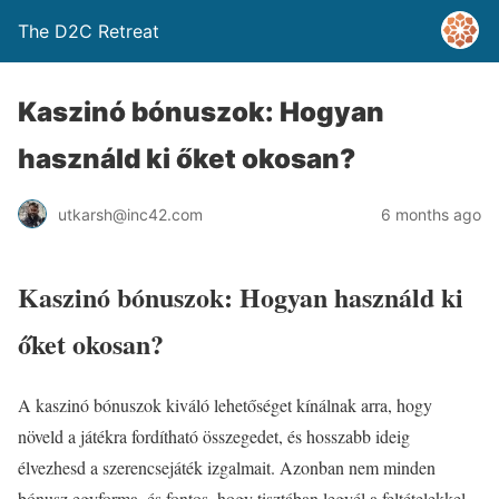
The D2C Retreat
Kaszinó bónuszok: Hogyan
használd ki őket okosan?
utkarsh@inc42.com
6 months ago
Kaszinó bónuszok: Hogyan használd ki
őket okosan?
A kaszinó bónuszok kiváló lehetőséget kínálnak arra, hogy
növeld a játékra fordítható összegedet, és hosszabb ideig
élvezhesd a szerencsejáték izgalmait. Azonban nem minden
bónusz egyforma, és fontos, hogy tisztában legyél a feltételekkel,